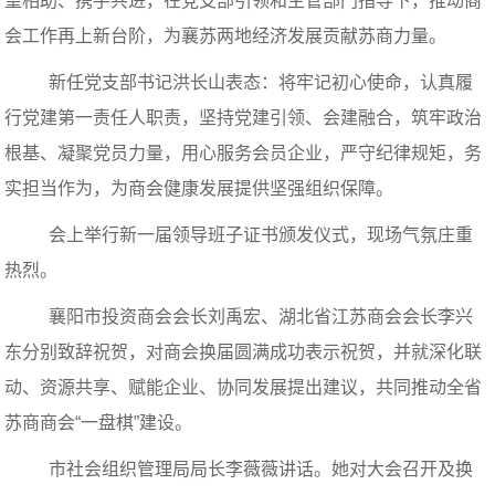
望相助、携手共进，在党支部引领和主管部门指导下，推动商
会工作再上新台阶，为襄苏两地经济发展贡献苏商力量。
新任党支部书记洪长山表态：将牢记初心使命，认真履
行党建第一责任人职责，坚持党建引领、会建融合，筑牢政治
根基、凝聚党员力量，用心服务会员企业，严守纪律规矩，务
实担当作为，为商会健康发展提供坚强组织保障。
会上举行新一届领导班子证书颁发仪式，现场气氛庄重
热烈。
襄阳市投资商会会长刘禹宏、湖北省江苏商会会长李兴
东分别致辞祝贺，对商会换届圆满成功表示祝贺，并就深化联
动、资源共享、赋能企业、协同发展提出建议，共同推动全省
苏商商会“一盘棋”建设。
市社会组织管理局局长李薇薇讲话。她对大会召开及换