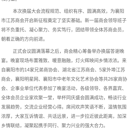
本次换届大会流程规范、组织有序、圆满高效，为襄阳
市江苏商会开启新征程奠定了坚实基础。新一届商会领导班子
将不负重托、凝心聚力、务实笃行，团结带领全体苏商会员，
朝着正确的方向前进。
正式会议圆满落幕之后，商会精心筹备举办换届答谢晚
宴。晚宴现场布置雅致、暖意融融，灯火辉映间乡情浓浓。
来
自襄阳市的
14
家兄弟商协会、湖北省江苏商会、
5
家外埠江苏
商会，襄阳明星网、襄阳市中老年文化艺术协会等共26家商协
会、企事业单位代表参加了晚宴活动，
各级领导、各界嘉宾、
全体会员企业家欢聚一堂，举杯同庆盛会圆满成功，畅谈行业
发展趋势，交流企业经营心得。席间欢声笑语不断，温情氛围
浓厚，大家互诉情谊、共话远景，进一步拉近彼此距离，加深
乡情联结，凝聚起携手同行、聚力兴业的强大合力。