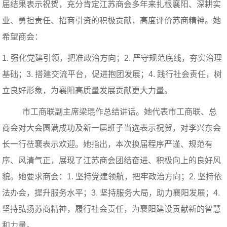
届结果表示祝贺，充分肯定江苏商会多年来扎根襄阳、深耕实
业、勇担责任、招商引资的积极贡献，高度评价苏商精神。她
希望商会：
1.
强化党建引领，把准政治方向；
2.
严守规范底线，夯实治理
基础；
3.
搭建交流平台，促进抱团发展；
4.
践行社会责任，树
立良好形象，为襄阳高质量发展贡献更大力量。
市工商联副主席梁琨作总结讲话。她代表市工商联、总
商会对大会圆满成功及新一届班子当选表示祝贺，对李兴东会
长一行莅襄表示欢迎。她指出，本次换届程序严谨、规范有
序、风清气正，展现了江苏商会团结奋进、积极向上的良好风
貌。她要求商会：
1.
坚持党建领航，把牢政治方向；
2.
坚持依
法办会，提升服务水平；
3.
坚持服务大局，助力襄阳发展；
4.
坚持弘扬苏商精神，履行社会责任，为襄阳建设贡献新的智慧
和力量。