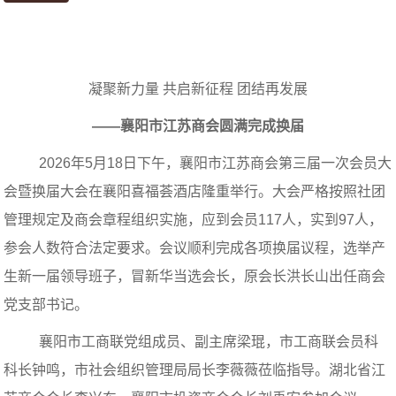
凝聚新力量 共启新征程 团结再发展
——襄阳市江苏商会圆满完成换届
2026
年
5
月
18
日下午，襄阳市江苏商会第三届一次会员大
会暨换届大会在襄阳喜福荟酒店隆重举行。大会严格按照社团
管理规定及商会章程组织实施，应到会员
117
人，实到
97
人，
参会人数符合法定要求。会议顺利完成各项换届议程，选举产
生新一届领导班子，冒新华当选会长，原会长洪长山出任商会
党支部书记。
襄阳市工商联党组成员、副主席梁琨，市工商联会员科
科长钟鸣，市社会组织管理局局长李薇薇莅临指导。湖北省江