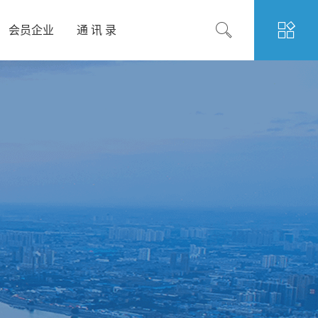
会员企业
通 讯 录