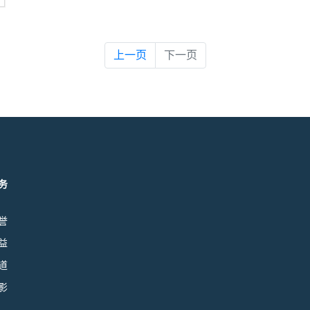
上一页
下一页
务
誉
益
道
影