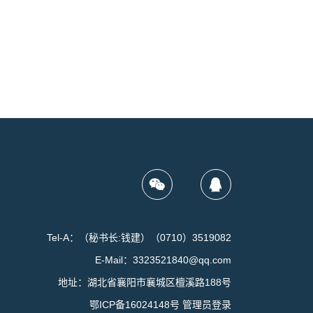
Tel-A：（秘书长:钱建）（0710）3519082
E-Mail：3323521840@qq.com
地址：湖北省襄阳市襄城区檀溪路188号
鄂ICP备16024148号
管理员登录