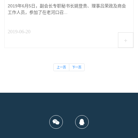
2019年6月5日，副会长专职秘书长姚登贵、理事吕荣政及商会
工作人员，参加了在老河口召...
2019-06-20
+
上一页
下一页