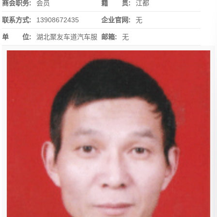
商会职务:
会员
籍 贯:
江都
联系方式:
13908672435
企业官网:
无
单 位:
湖北聚友车道汽车服
邮箱:
无
务有限公司总经理