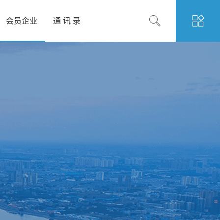
会员企业
通 讯 录