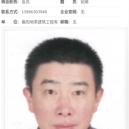
商会职务:
会员
籍 贯:
如皋
联系方式:
13986303948
企业官网:
无
单 位:
襄阳地荣建筑工程有
邮箱:
无
限公司项目经理